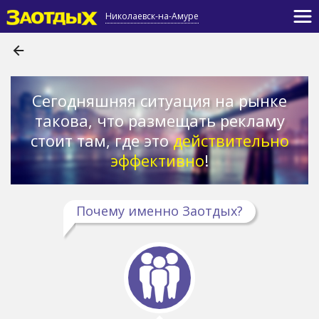
Николаевск-на-Амуре
Сегодняшняя ситуация на рынке
такова, что размещать рекламу
стоит там, где это
действительно
эффективно
!
Почему именно Заотдых?