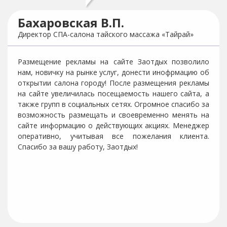
Назарова Виктория
Владимировна
Начальник отдела продаж ООО «База отдыха
«Политотдел»
было самым
ой компании
я рекламы в
Размещение рекламы в Заотдых – был
так же групп
правильным решением в маркетинговой к
чилась. Сайт
нашей организации. После размещения ре
отают очень
Заотдых посещаемость нашего сайта, а так 
 конкурсы,
в социальных сетях, значительно увеличила
жи.
грамотно выстроен, менеджеры работаю
оперативно, регулярно проводятся ко
я стоимость
которые значительно увеличивают продажи.
дотворное
Что особо радует, так это экономичная с
размещения. Спасибо за плодот
сотрудничество Заотдых!