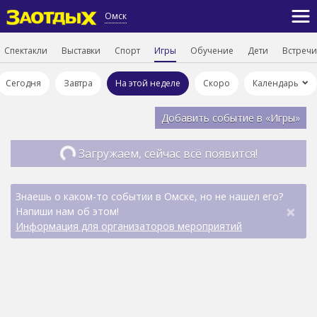
Омск
Спектакли
Выставки
Спорт
Игры
Обучение
Дети
Встречи
Сегодня
Завтра
На этой неделе
Скоро
Календарь
Добавить событие в «Игры»
Загружаем, сейчас всё появится!
Знаешь о каком-то событии в Омске, но не нашел его?
×
Напиши нам об этом!
Информация для организаторов мероприятий