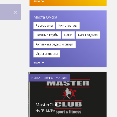
еще
×
Места Омска
Рестораны
Кинотеатры
Ночные клубы
Бани
Базы отдыха
Активный отдых и спорт
Игры и квесты
еще
НОВАЯ ИНФОРМАЦИЯ
MasterClub
L
ПЛЕКС НА
НА ПР. МИРА
С