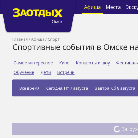
Афиша
Места
Экск
Омск
Главная
Афиша
Спорт
Спортивные события в Омске н
Самое интересное
Кино
Концерты и шоу
Фестивал
Обучение
Дети
Встречи
Все время
Сегодня, Пт 7 августа
Завтра, Сб 8 августа
Загруж