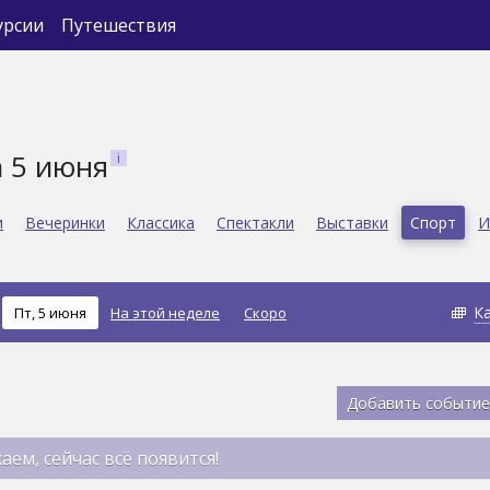
урсии
Путешествия
а 5 июня
и
Вечеринки
Классика
Спектакли
Выставки
Спорт
И
К
Пт, 5 июня
На этой неделе
Скоро
Добавить событие
аем, сейчас всё появится!