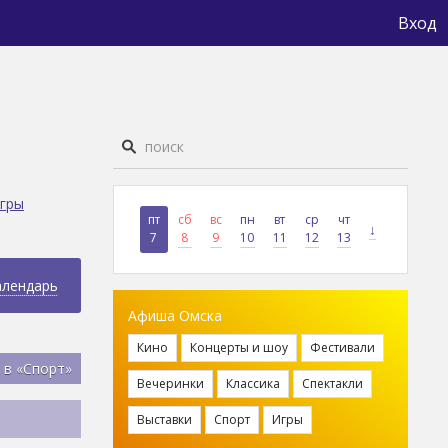
Вход
гры
пт
сб
вс
пн
вт
ср
чт
↓
7
8
9
10
11
12
13
алендарь
Афиша Омска
Кино
Концерты и шоу
Фестивали
 в «Спорт»
Вечеринки
Классика
Спектакли
Выставки
Спорт
Игры