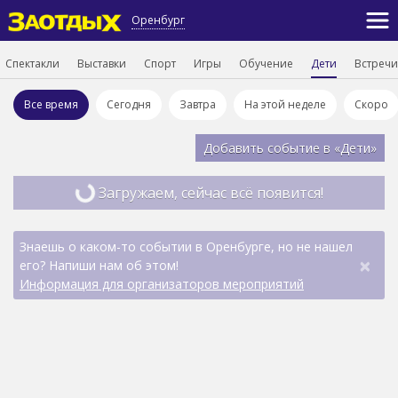
Оренбург
Спектакли
Выставки
Спорт
Игры
Обучение
Дети
Встречи
Все время
Сегодня
Завтра
На этой неделе
Скоро
Добавить событие в «Дети»
Загружаем, сейчас всё появится!
Знаешь о каком-то событии в Оренбурге, но не нашел
×
его? Напиши нам об этом!
Информация для организаторов мероприятий