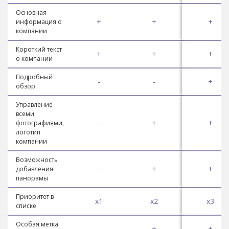
Основная
+
+
+
информация о
компании
Короткий текст
+
+
+
о компании
Подробный
-
-
+
обзор
Управление
всеми
-
+
+
фотографиями,
логотип
компании
Возможность
-
+
+
добавления
панорамы
Приоритет в
x1
x2
x3
списке
Особая метка
-
+
+