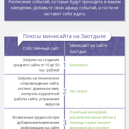
Расписание событий, которые будут проходить в вашем
заведении. Добавьте свою афишу событий, и гости не
заставят себя ждать
Плюсы минисайта на Заотдыхе
Минисайт на сайте
Собственный сайт
Заотдых
Затраты на создание
1
среднего сайта от 10 до 50
Бесплатно
тыс. рублей
Затраты на техническое
сопровождение сайта:
хостинг, доменное имя,
2
Нет затрат
контроль корректной
работы сайта, устранение
вирусов
Понятный интерфейс
Возможные трудности при
управления минисайтом и
3
добавлении/изменении
помощь наших аккаунт-
информации на сайте
менеджеров и контент-