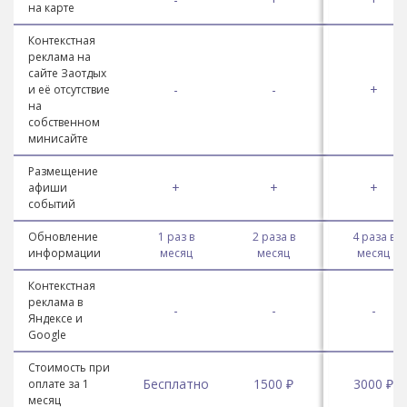
на карте
Контекстная
реклама на
сайте Заотдых
-
-
+
и её отсутствие
на
собственном
минисайте
Размещение
+
+
+
афиши
событий
Обновление
1 раз в
2 раза в
4 раза в
информации
месяц
месяц
месяц
Контекстная
реклама в
-
-
-
Яндексе и
Google
Стоимость при
Бесплатно
1500 ₽
3000 ₽
оплате за 1
месяц