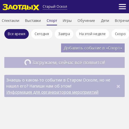
Старый Оскол
Спектакли
Выставки
Спорт
Игры
Обучение
Дети
Встречи
Все время
Сегодня
Завтра
На этой неделе
Скоро
Добавить событие в «Спорт»
Загружаем, сейчас всё появится!
Знаешь о каком-то событии в Старом Осколе, но не
×
нашел его? Напиши нам об этом!
Информация для организаторов мероприятий