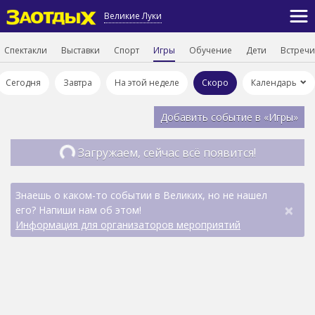
Великие Луки
Спектакли
Выставки
Спорт
Игры
Обучение
Дети
Встречи
Сегодня
Завтра
На этой неделе
Скоро
Календарь
Добавить событие в «Игры»
Загружаем, сейчас всё появится!
Знаешь о каком-то событии в Великих, но не нашел
×
его? Напиши нам об этом!
Информация для организаторов мероприятий