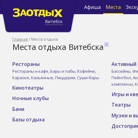
Афиша
Места
Экск
Витебск
Главная
Места отдыха
Места отдыха Витебска
Рестораны
Активный 
Рестораны и кафе,
Бары и пабы,
Кофейни,
Бассейны,
Фи
Караоке,
Кальянные,
Пиццерии,
Суши-бары
Пейнтбол,
Ак
комплексы,
К
Кинотеатры
Игры и кв
Ночные клубы
Театры
Бани
Музеи и в
Базы отдыха
Достопри