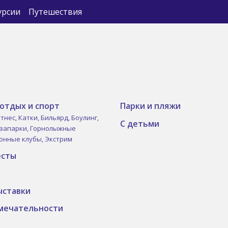
урсии
Путешествия
отдых и спорт
Парки и пляжи
тнес,
Катки,
Бильярд,
Боулинг,
С детьми
вапарки,
Горнолыжные
онные клубы,
Экстрим
есты
ыставки
мечательности