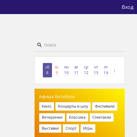
Вход
сб
вс
пн
вт
ср
чт
пт
↓
8
9
10
11
12
13
14
Афиша Витебска
Кино
Концерты и шоу
Фестивали
Вечеринки
Классика
Спектакли
Выставки
Спорт
Игры