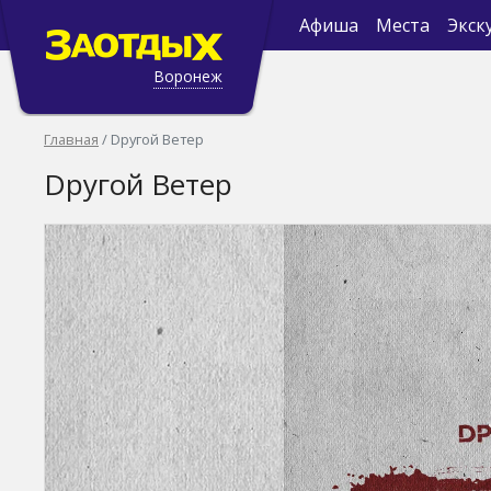
Афиша
Места
Экск
Воронеж
Главная
Dругой Ветер
Dругой Ветер