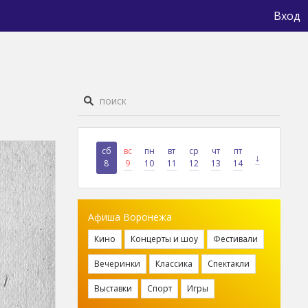
Вход
сб
вс
пн
вт
ср
чт
пт
↓
8
9
10
11
12
13
14
Афиша Воронежа
Кино
Концерты и шоу
Фестивали
Вечеринки
Классика
Спектакли
Выставки
Спорт
Игры