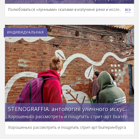
Полюбоваться «лунными» скалами в излучине реки и исследовать тех
ИНДИВИДУАЛЬНАЯ
STENOGRAFFIA: антология уличного искусства
Хорошенько рассмотреть и пощупать стрит-арт Екатеринбурга
Хорошенько рассмотреть и пощупать стрит-арт Екатеринбурга