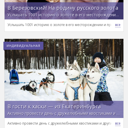
В Березовский! На родину русского золота
Услышать 1001 историю о золоте в его месторождении и прокатиться на вагонетке, как Индиана Джонс
Услышать 1001 историю о золоте в его месторождении и прокатиться
ИНДИВИДУАЛЬНАЯ
В гости к хаски — из Екатеринбурга
Активно провести день с дружелюбными хвостиками и другими обитателями питомника
Активно провести день с дружелюбными хвостиками и другими обит