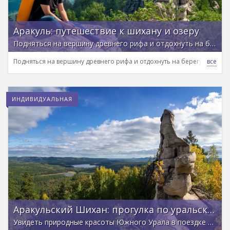
Аракуль: путешествие к шихану и озеру
Подняться на вершину древнего рифа и отдохнуть на берегу «озера меж гор»
Подняться на вершину древнего рифа и отдохнуть на берегу «озера 
ИНДИВИДУАЛЬНАЯ
Аракульский Шихан: прогулка по уральскому мегалиту
Увидеть природные красоты Южного Урала в поездке из Екатеринбурга