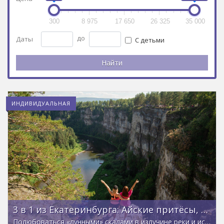
300
8 975
17 650
26 325
35 000
до
Даты
С детьми
ИНДИВИДУАЛЬНАЯ
3 в 1 из Екатеринбурга: Айские притёсы, Порожская ГЭС и старые печи
Полюбоваться «лунными» скалами в излучине реки и исследовать технические чудеса Урала