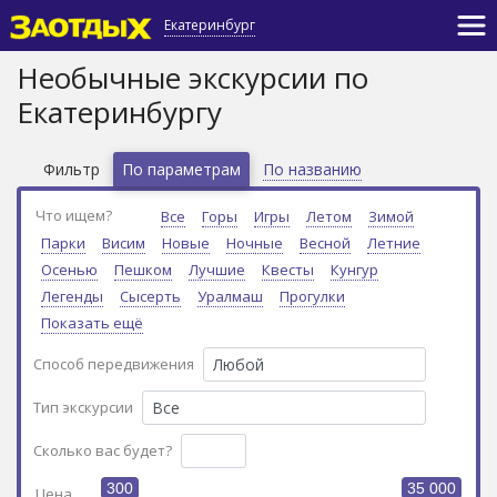
Екатеринбург
Необычные экскурсии по
Екатеринбургу
Фильтр
По параметрам
По названию
Что ищем?
Все
Горы
Игры
Летом
Зимой
Парки
Висим
Новые
Ночные
Весной
Летние
Осенью
Пешком
Лучшие
Квесты
Кунгур
Легенды
Сысерть
Уралмаш
Прогулки
Показать ещё
Способ передвижения
Тип экскурсии
Сколько вас будет?
300
35 000
Цена