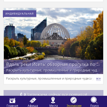
ИНДИВИДУАЛЬНАЯ
Вдоль реки Исеть: обзорная прогулка по Екатеринбургу
Раскрыть культурные, промышленные и природные чудеса уральской столицы
Раскрыть культурные, промышленные и природные чудеса уральско
Загружаем, сейчас всё появится!
Главная
Афиша
Места
Экскурсии
Поиск