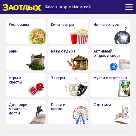
Железногорск-Илимский
Рестораны
Кинотеатры
Ночные клубы
Бани
Базы отдыха
Активный
отдых и спорт
Игры и
Театры
Музеи и выставки
квесты
Достопри
Парки и
С детьми
мечатель
пляжи
ности