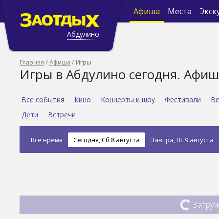
Афиша
Места
Экск
Абдулино
Главная
Афиша
Игры
Игры в Абдулино сегодня. Афиш
Все события
Кино
Концерты и шоу
Фестивали
Ве
Дети
Встречи
Все время
Сегодня, Сб 8 августа
Завтра, Вс 9 августа
Загруж