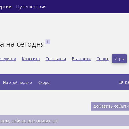
урсии
Путешествия
а на сегодня
черинки
Классика
Спектакли
Выставки
Спорт
Игры
К
На этой неделе
Скоро
Добавить событи
аем, сейчас всё появится!