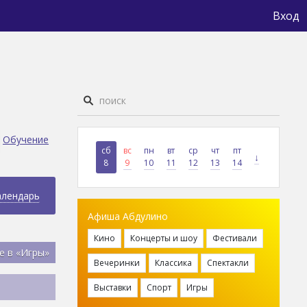
Вход
Обучение
сб
вс
пн
вт
ср
чт
пт
↓
8
9
10
11
12
13
14
алендарь
Афиша Абдулино
Кино
Концерты и шоу
Фестивали
е в «Игры»
Вечеринки
Классика
Спектакли
Выставки
Спорт
Игры