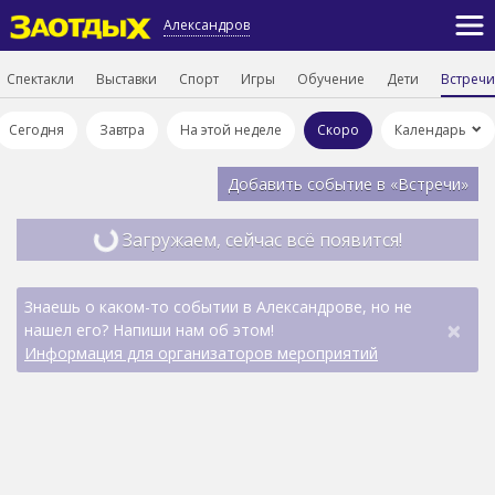
Александров
Спектакли
Выставки
Спорт
Игры
Обучение
Дети
Встречи
Сегодня
Завтра
На этой неделе
Скоро
Календарь
Добавить событие в «Встречи»
Загружаем, сейчас всё появится!
Знаешь о каком-то событии в Александрове, но не
×
нашел его? Напиши нам об этом!
Информация для организаторов мероприятий