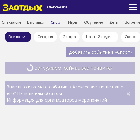
Алексеевка
Спектакли
Выставки
Спорт
Игры
Обучение
Дети
Встречи
Все время
Сегодня
Завтра
На этой неделе
Скоро
Добавить событие в «Спорт»
Загружаем, сейчас всё появится!
Знаешь о каком-то событии в Алексеевке, но не нашел
×
его? Напиши нам об этом!
Информация для организаторов мероприятий