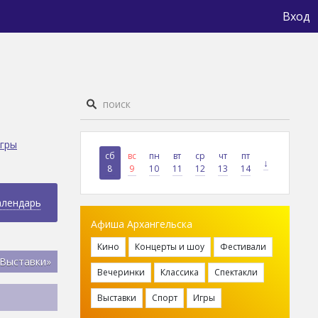
Вход
гры
сб
вс
пн
вт
ср
чт
пт
↓
8
9
10
11
12
13
14
алендарь
Афиша Архангельска
Кино
Концерты и шоу
Фестивали
«Выставки»
Вечеринки
Классика
Спектакли
Выставки
Спорт
Игры