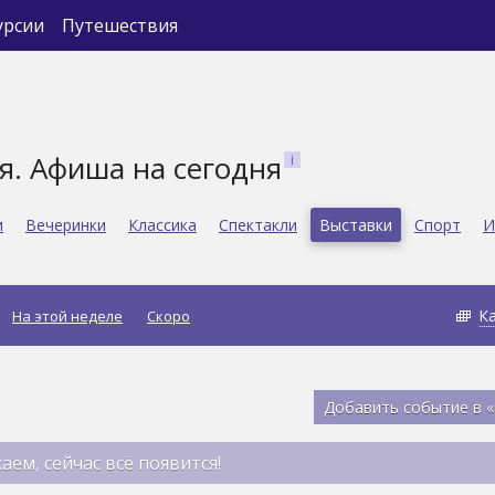
урсии
Путешествия
я. Афиша на сегодня
и
Вечеринки
Классика
Спектакли
Выставки
Спорт
И
К
На этой неделе
Скоро
Добавить событие в 
аем, сейчас всё появится!