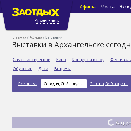
Афиша
Места
Экск
Архангельск
Главная
Афиша
Выставки
Выставки в Архангельске сегодн
Самое интересное
Кино
Концерты и шоу
Фестивал
Обучение
Дети
Встречи
Все время
Сегодня, Сб 8 августа
Завтра, Вс 9 августа
Загруж