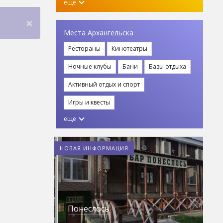
еще
×
Места Архангельска
Рестораны
Кинотеатры
Ночные клубы
Бани
Базы отдыха
Активный отдых и спорт
Игры и квесты
еще
НОВАЯ ИНФОРМАЦИЯ
Понеслось
Э