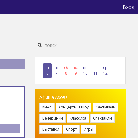
Вход
чт
пт
сб
вс
пн
вт
ср
↓
6
7
8
9
10
11
12
Афиша Азова
Кино
Концерты и шоу
Фестивали
Вечеринки
Классика
Спектакли
Выставки
Спорт
Игры