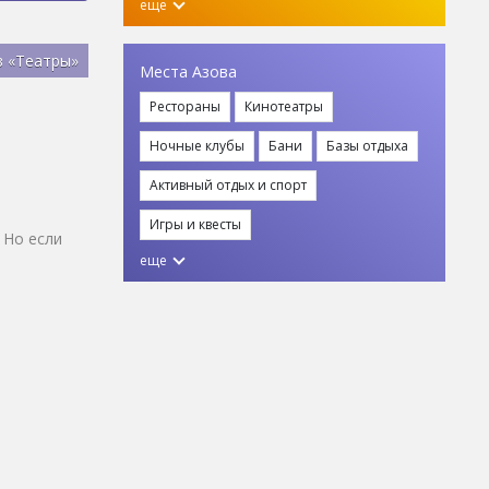
еще
в «Театры»
Места Азова
Рестораны
Кинотеатры
Ночные клубы
Бани
Базы отдыха
Активный отдых и спорт
Игры и квесты
 Но если
еще