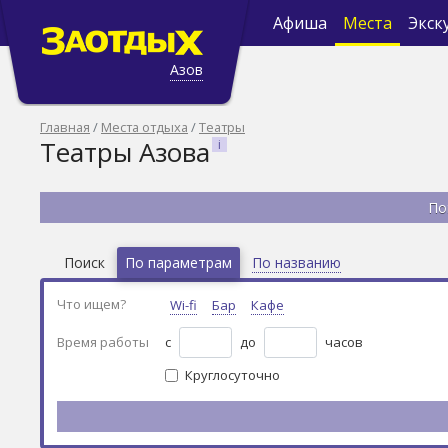
Афиша
Места
Экск
Азов
Главная
Места отдыха
Театры
Театры Азова
По
Поиск
По параметрам
По названию
Что ищем?
Wi-fi
Бар
Кафе
Время работы
с
до
часов
Круглосуточно