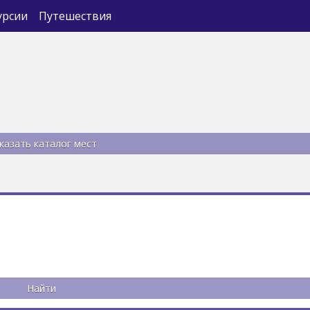
урсии
Путешествия
казать каталог мест