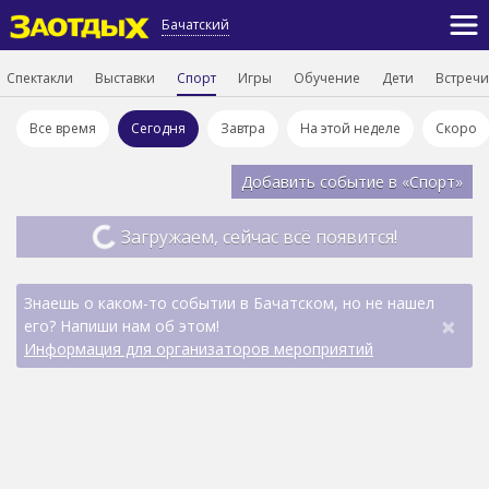
Бачатский
Спектакли
Выставки
Спорт
Игры
Обучение
Дети
Встречи
Все время
Сегодня
Завтра
На этой неделе
Скоро
Добавить событие в «Спорт»
Загружаем, сейчас всё появится!
Знаешь о каком-то событии в Бачатском, но не нашел
×
его? Напиши нам об этом!
Информация для организаторов мероприятий