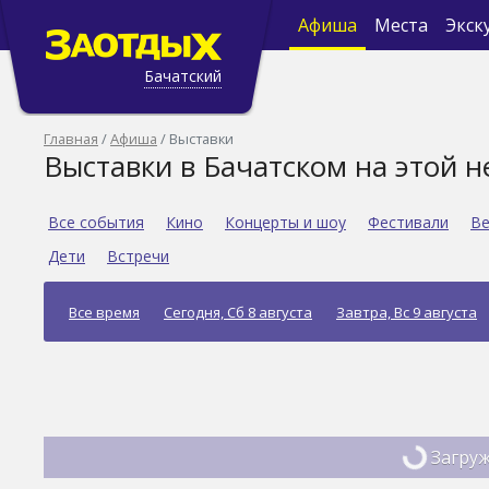
Афиша
Места
Экск
Бачатский
Главная
Афиша
Выставки
Выставки в Бачатском на этой н
Все события
Кино
Концерты и шоу
Фестивали
Ве
Дети
Встречи
Все время
Сегодня, Сб 8 августа
Завтра, Вс 9 августа
Загруж