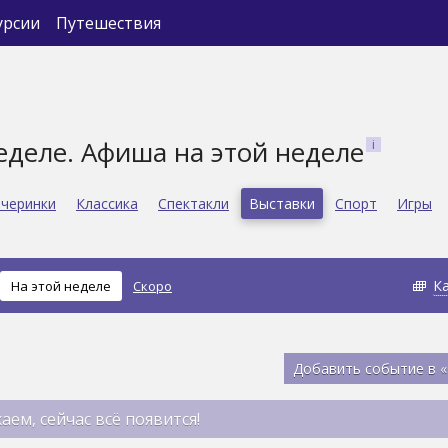
урсии
Путешествия
еделе. Афиша на этой неделе
черинки
Классика
Спектакли
Выставки
Спорт
Игры
К
На этой неделе
Скоро
Добавить событие в 
аем, сейчас всё появится!