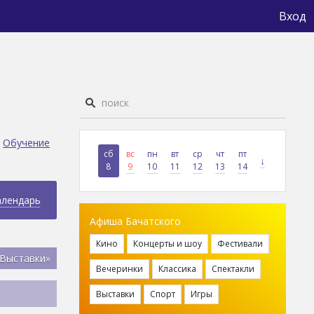
Вход
Обучение
сб
вс
пн
вт
ср
чт
пт
↓
8
9
10
11
12
13
14
алендарь
Афиша Бачатского
Кино
Концерты и шоу
Фестивали
«Выставки»
Вечеринки
Классика
Спектакли
Выставки
Спорт
Игры