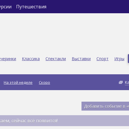
урсии
Путешествия
черинки
Классика
Спектакли
Выставки
Спорт
Игры
К
На этой неделе
Скоро
Добавить событие в 
аем, сейчас всё появится!