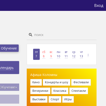
Вход
Обучение
пт
сб
вс
пн
вт
ср
чт
↓
7
8
9
10
11
12
13
алендарь
Афиша Коломны
Кино
Концерты и шоу
Фестивали
«Обучение»
Вечеринки
Классика
Спектакли
Выставки
Спорт
Игры