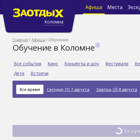
Афиша
Места
Экск
Коломна
Главная
Афиша
Обучение
Обучение в Коломне
Все события
Кино
Концерты и шоу
Фестивали
Ве
Дети
Встречи
Все время
Сегодня, Пт 7 августа
Завтра, Сб 8 августа
Загруж