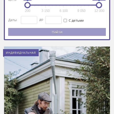
200
3 150
6 100
9 050
12 000
до
Даты
С детьми
ИНДИВИДУАЛЬНАЯ