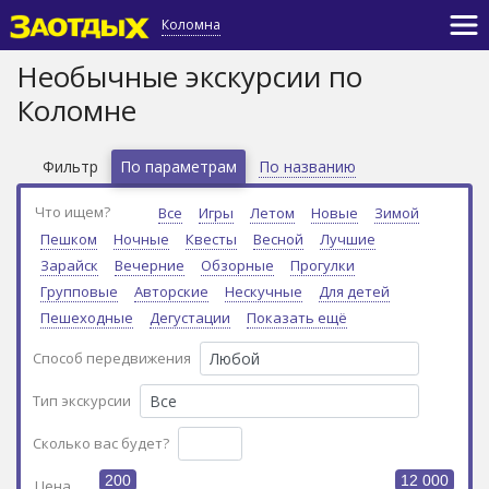
Коломна
Необычные экскурсии по
Коломне
Фильтр
По параметрам
По названию
Что ищем?
Все
Игры
Летом
Новые
Зимой
Пешком
Ночные
Квесты
Весной
Лучшие
Зарайск
Вечерние
Обзорные
Прогулки
Групповые
Авторские
Нескучные
Для детей
Пешеходные
Дегустации
Показать ещё
Способ передвижения
Тип экскурсии
Сколько вас будет?
200
12 000
Цена