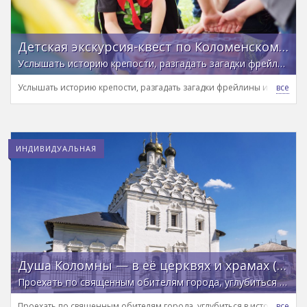
Детская экскурсия-квест по Коломенскому кремлю
Услышать историю крепости, разгадать загадки фрейлины и отыскать сокровища Марины Мнишек
Услышать историю крепости, разгадать загадки фрейлины и отыска
ИНДИВИДУАЛЬНАЯ
Душа Коломны — в её церквях и храмах (на вашем авто)
Проехать по священным обителям города, углубиться в историю и ощутить неподдельный дух Руси-матушки
Проехать по священным обителям города, углубиться в историю и о