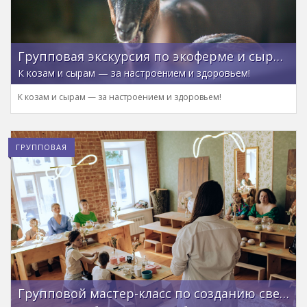
Групповая экскурсия по экоферме и сыроварне в Луховицах — из Коломны
К козам и сырам — за настроением и здоровьем!
К козам и сырам — за настроением и здоровьем!
ГРУППОВАЯ
Групповой мастер-класс по созданию свечи «Заветное желание»