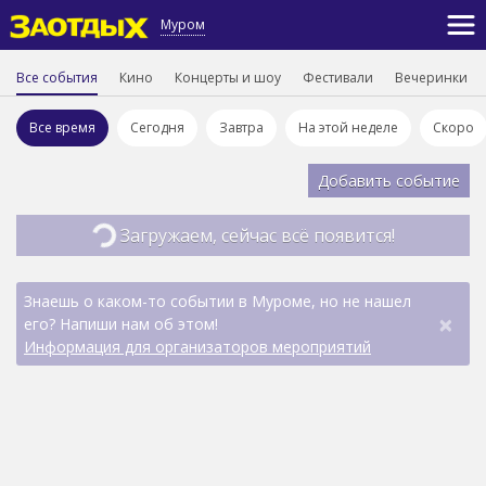
Муром
Все события
Кино
Концерты и шоу
Фестивали
Вечеринки
Все время
Сегодня
Завтра
На этой неделе
Скоро
Добавить событие
Загружаем, сейчас всё появится!
Знаешь о каком-то событии в Муроме, но не нашел
×
его? Напиши нам об этом!
Информация для организаторов мероприятий