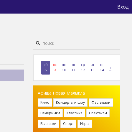
Вход
сб
вс
пн
вт
ср
чт
пт
↓
8
9
10
11
12
13
14
Афиша Новая Малыкла
Кино
Концерты и шоу
Фестивали
Вечеринки
Классика
Спектакли
Выставки
Спорт
Игры