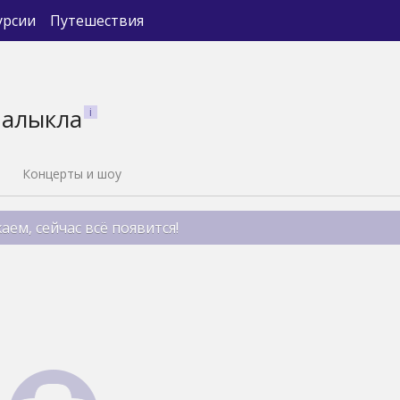
урсии
Путешествия
Малыкла
Концерты и шоу
аем, сейчас всё появится!