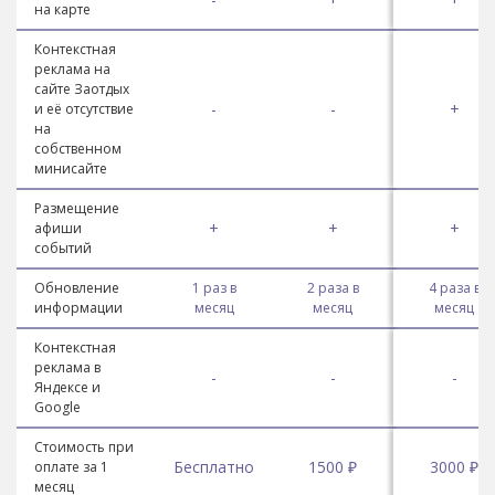
на карте
Контекстная
реклама на
сайте Заотдых
-
-
+
и её отсутствие
на
собственном
минисайте
Размещение
+
+
+
афиши
событий
Обновление
1 раз в
2 раза в
4 раза в
информации
месяц
месяц
месяц
Контекстная
реклама в
-
-
-
Яндексе и
Google
Стоимость при
Бесплатно
1500 ₽
3000 ₽
оплате за 1
месяц