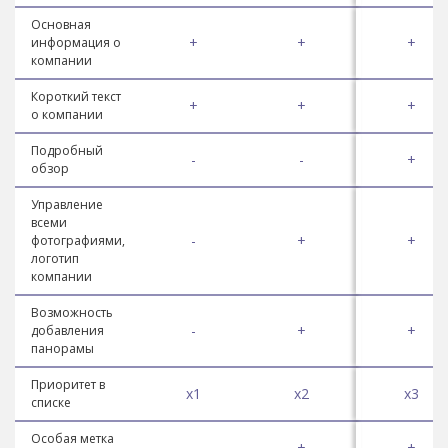
Основная
+
+
+
информация о
компании
Короткий текст
+
+
+
о компании
Подробный
-
-
+
обзор
Управление
всеми
-
+
+
фотографиями,
логотип
компании
Возможность
-
+
+
добавления
панорамы
Приоритет в
x1
x2
x3
списке
Особая метка
-
+
+