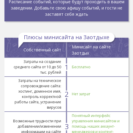
Расписание событий, которые будут проходить в вашем
заведении. Добавьте свою афишу событий, и гости не
заставят себя ждать
Плюсы минисайта на Заотдыхе
Минисайт на сайте
Собственный сайт
Заотдых
Затраты на создание
1
среднего сайта от 10 до 50
Бесплатно
тыс. рублей
Затраты на техническое
сопровождение сайта:
хостинг, доменное имя,
2
Нет затрат
контроль корректной
работы сайта, устранение
вирусов
Понятный интерфейс
Возможные трудности при
управления минисайтом и
3
добавлении/изменении
помощь наших аккаунт-
информации на сайте
менеджеров и контент-