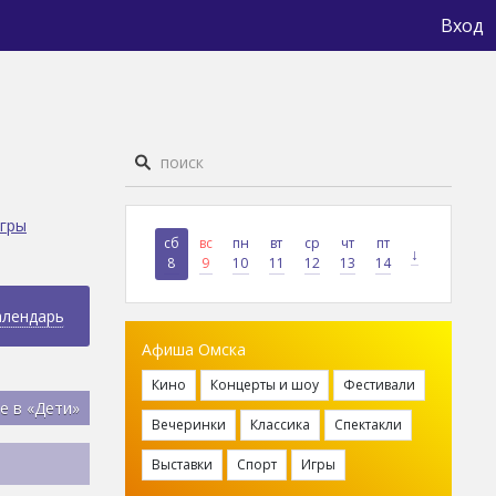
Вход
гры
сб
вс
пн
вт
ср
чт
пт
↓
8
9
10
11
12
13
14
алендарь
Афиша Омска
Кино
Концерты и шоу
Фестивали
е в «Дети»
Вечеринки
Классика
Спектакли
Выставки
Спорт
Игры