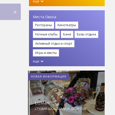
еще
×
Места Омска
Рестораны
Кинотеатры
Ночные клубы
Бани
Базы отдыха
Активный отдых и спорт
Игры и квесты
еще
НОВАЯ ИНФОРМАЦИЯ
LizMari
M
ПЛЕКС НА
СТУДИЯ ШОКОЛАДА И ДЕСЕРТОВ
Н