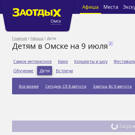
Афиша
Места
Экск
Омск
Главная
Афиша
Дети
Детям в Омске на 9 июля
Самое интересное
Кино
Концерты и шоу
Фестивал
Обучение
Дети
Встречи
Все время
Сегодня, Сб 8 августа
Завтра, Вс 9 августа
Загруж