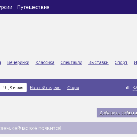
урсии
Путешествия
и
Вечеринки
Классика
Спектакли
Выставки
Спорт
И
К
Чт, 9 июля
На этой неделе
Скоро
Добавить событи
аем, сейчас всё появится!