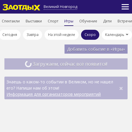
Великий Новгород
Спектакли
Выставки
Спорт
Игры
Обучение
Дети
Встречи
Сегодня
Завтра
На этой неделе
Скоро
Календарь
Добавить событие в «Игры»
Загружаем, сейчас всё появится!
Знаешь о каком-то событии в Великом, но не нашел
×
его? Напиши нам об этом!
Информация для организаторов мероприятий