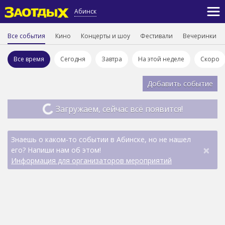
Абинск
Все события
Кино
Концерты и шоу
Фестивали
Вечеринки
Все время
Сегодня
Завтра
На этой неделе
Скоро
Добавить событие
Загружаем, сейчас всё появится!
Знаешь о каком-то событии в Абинске, но не нашел
×
его? Напиши нам об этом!
Информация для организаторов мероприятий