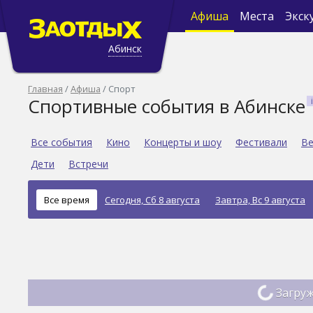
Афиша
Места
Экск
Абинск
Главная
Афиша
Спорт
Спортивные события в Абинске
Все события
Кино
Концерты и шоу
Фестивали
Ве
Дети
Встречи
Все время
Сегодня, Сб 8 августа
Завтра, Вс 9 августа
Загруж