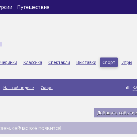
урсии
Путешествия
черинки
Классика
Спектакли
Выставки
Спорт
Игры
К
На этой неделе
Скоро
Добавить событие
аем, сейчас всё появится!