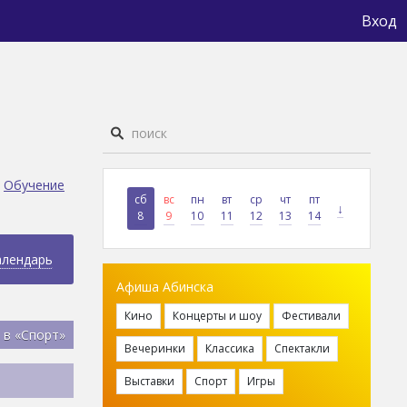
Вход
Обучение
сб
вс
пн
вт
ср
чт
пт
↓
8
9
10
11
12
13
14
алендарь
Афиша Абинска
Кино
Концерты и шоу
Фестивали
 в «Спорт»
Вечеринки
Классика
Спектакли
Выставки
Спорт
Игры