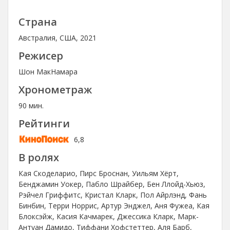
Страна
Австралия, США, 2021
Режисер
Шон МакНамара
Хронометраж
90 мин.
Рейтинги
6,8
В ролях
Кая Скоделарио, Пирс Броснан, Уильям Хёрт,
Бенджамин Уокер, Пабло Шрайбер, Бен Ллойд-Хьюз,
Рэйчел Гриффитс, Кристал Кларк, Пол Айрлэнд, Фань
Бинбин, Терри Норрис, Артур Энджел, Аня Фужеа, Кая
Блоксэйж, Касия Качмарек, Джессика Кларк, Марк-
Антуан Дамидо, Тиффани Хофстеттер, Аля Барб,