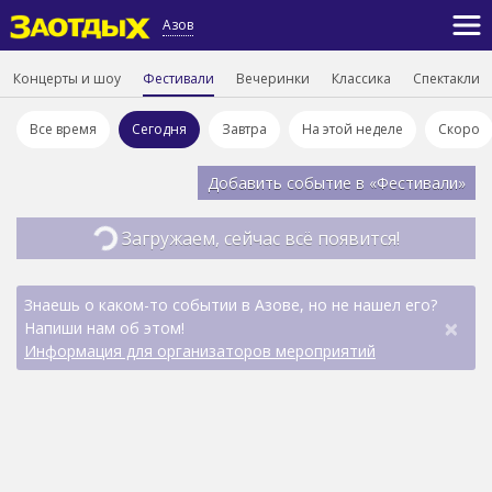
Азов
Концерты и шоу
Фестивали
Вечеринки
Классика
Спектакли
Все время
Сегодня
Завтра
На этой неделе
Скоро
Добавить событие в «Фестивали»
Загружаем, сейчас всё появится!
Знаешь о каком-то событии в Азове, но не нашел его?
×
Напиши нам об этом!
Информация для организаторов мероприятий