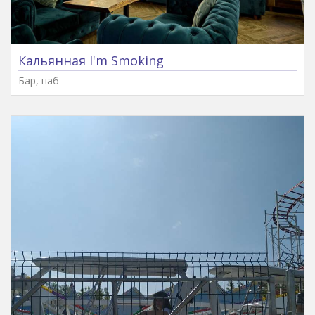
Кальянная I'm Smoking
Бар, паб