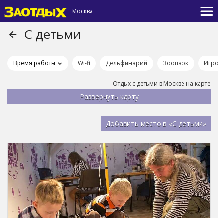
Москва
С детьми
Время работы
Wi-fi
Дельфинарий
Зоопарк
Игро
Отдых с детьми в Москве на карте
Добавить место в «С детьми»