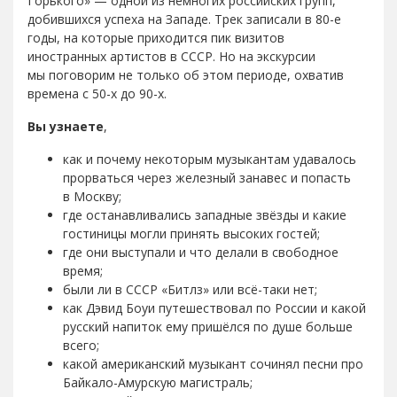
Горького» — одной из немногих российских групп,
добившихся успеха на Западе. Трек записали в 80-е
годы, на которые приходится пик визитов
иностранных артистов в СССР. Но на экскурсии
мы поговорим не только об этом периоде, охватив
времена с 50-х до 90-х.
Вы узнаете
,
как и почему некоторым музыкантам удавалось
прорваться через железный занавес и попасть
в Москву;
где останавливались западные звёзды и какие
гостиницы могли принять высоких гостей;
где они выступали и что делали в свободное
время;
были ли в СССР «Битлз» или всё-таки нет;
как Дэвид Боуи путешествовал по России и какой
русский напиток ему пришёлся по душе больше
всего;
какой американский музыкант сочинял песни про
Байкало-Амурскую магистраль;