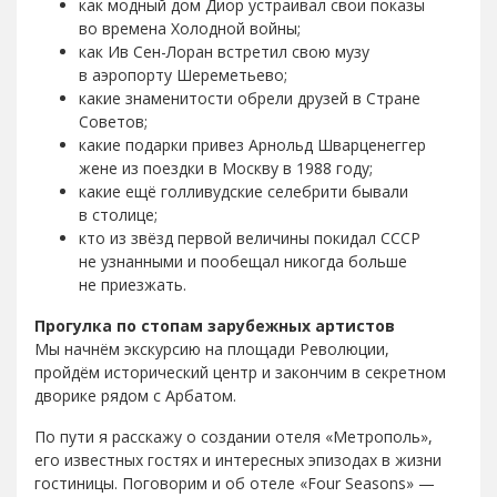
как модный дом Диор устраивал свои показы
во времена Холодной войны;
как Ив Сен-Лоран встретил свою музу
в аэропорту Шереметьево;
какие знаменитости обрели друзей в Стране
Советов;
какие подарки привез Арнольд Шварценеггер
жене из поездки в Москву в 1988 году;
какие ещё голливудские селебрити бывали
в столице;
кто из звёзд первой величины покидал СССР
не узнанными и пообещал никогда больше
не приезжать.
Прогулка по стопам зарубежных артистов
Мы начнём экскурсию на площади Революции,
пройдём исторический центр и закончим в секретном
дворике рядом с Арбатом.
По пути я расскажу о создании отеля «Метрополь»,
его известных гостях и интересных эпизодах в жизни
гостиницы. Поговорим и об отеле «Four Seasons» —