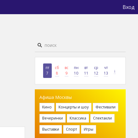
Вход
пт
сб
вс
пн
вт
ср
чт
↓
7
8
9
10
11
12
13
Афиша Москвы
Кино
Концерты и шоу
Фестивали
Вечеринки
Классика
Спектакли
Выставки
Спорт
Игры