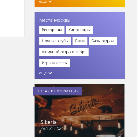
еще
Места Москвы
Рестораны
Кинотеатры
Ночные клубы
Бани
Базы отдыха
Активный отдых и спорт
Игры и квесты
еще
НОВАЯ ИНФОРМАЦИЯ
Siberia
К
КАЛЬЯН-БАР
КА