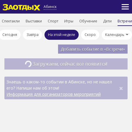
Абинск
Спектакли
Выставки
Спорт
Игры
Обучение
Дети
Встречи
Сегодня
Завтра
На этой неделе
Скоро
Календарь
Добавить событие в «Встречи»
Загружаем, сейчас всё появится!
Знаешь о каком-то событии в Абинске, но не нашел
×
его? Напиши нам об этом!
Информация для организаторов мероприятий