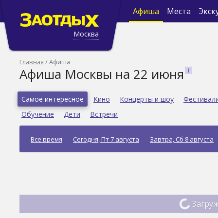
Афиша
Места
Экск
Москва
Главная
Афиша
Афиша Москвы на 22 июня
Самое интересное
Кино
Концерты и шоу
Фестивал
Обучение
Дети
Встречи
Все время
Сегодня, Пт 7 августа
Завтра, Сб 8 августа
Загруж