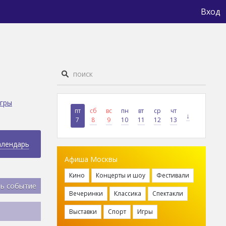
Вход
гры
пт
сб
вс
пн
вт
ср
чт
↓
7
8
9
10
11
12
13
алендарь
Афиша Москвы
Кино
Концерты и шоу
Фестивали
ь событие
Вечеринки
Классика
Спектакли
Выставки
Спорт
Игры