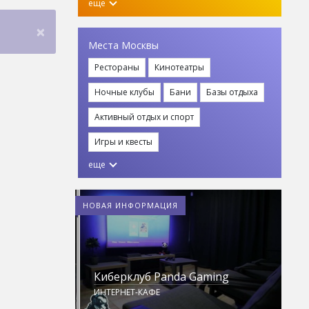
еще
×
Места Москвы
Рестораны
Кинотеатры
Ночные клубы
Бани
Базы отдыха
Активный отдых и спорт
Игры и квесты
еще
НОВАЯ ИНФОРМАЦИЯ
Киберклуб Panda Gaming
S
ИНТЕРНЕТ-КАФЕ
К