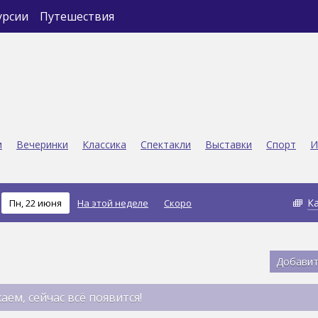
урсии
Путешествия
и
Вечеринки
Классика
Спектакли
Выставки
Спорт
И
К
Пн, 22 июня
На этой неделе
Скоро
Добавит
аем, сейчас всё появится!