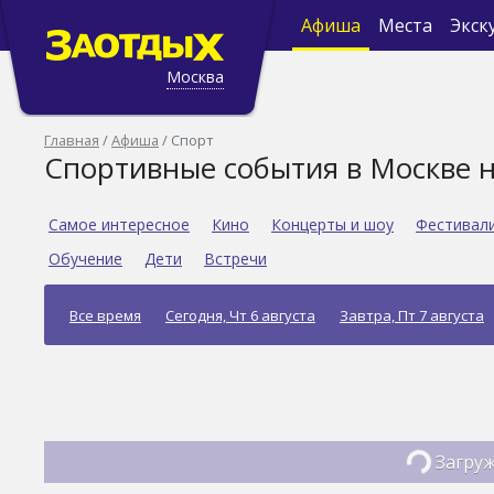
Афиша
Места
Экск
Москва
Главная
Афиша
Спорт
Спортивные события в Москве н
Самое интересное
Кино
Концерты и шоу
Фестивал
Обучение
Дети
Встречи
Все время
Сегодня, Чт 6 августа
Завтра, Пт 7 августа
Загруж