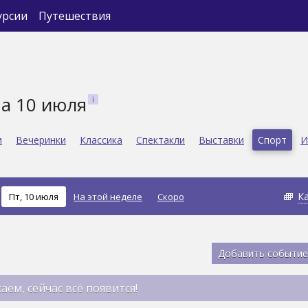
урсии
Путешествия
а 10 июля
и
Вечеринки
Классика
Спектакли
Выставки
Спорт
И
К
Пт, 10 июля
На этой неделе
Скоро
Добавить событие
аем, сейчас всё появится!