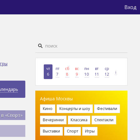
Вход
гры
чт
пт
сб
вс
пн
вт
ср
↓
6
7
8
9
10
11
12
алендарь
Афиша Москвы
Кино
Концерты и шоу
Фестивали
 в «Спорт»
Вечеринки
Классика
Спектакли
Выставки
Спорт
Игры