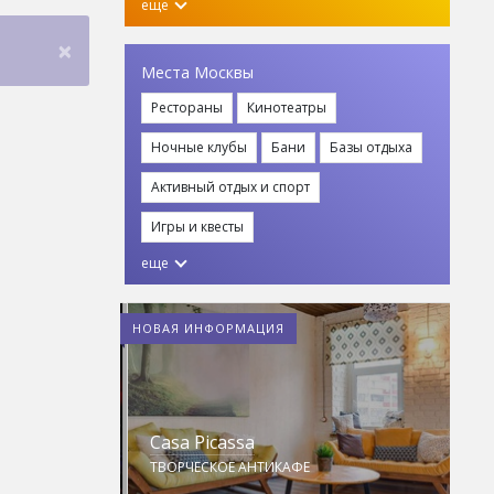
еще
×
Места Москвы
Рестораны
Кинотеатры
Ночные клубы
Бани
Базы отдыха
Активный отдых и спорт
Игры и квесты
еще
НОВАЯ ИНФОРМАЦИЯ
ming
Casa Picassa
S
ТВОРЧЕСКОЕ АНТИКАФЕ
П