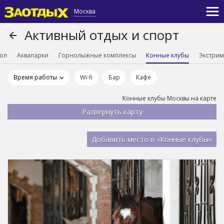
Москва
Активный отдых и спорт
ол
Аквапарки
Горнолыжные комплексы
Конные клубы
Экстрим
Время работы
Wi-fi
Бар
Кафе
Конные клубы Москвы на карте
Добавить место в «Конные клубы»