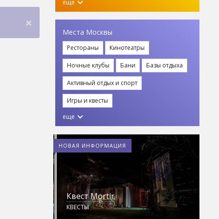
еще
×
Места Москвы
Рестораны
Кинотеатры
Ночные клубы
Бани
Базы отдыха
Активный отдых и спорт
Игры и квесты
еще
НОВАЯ ИНФОРМАЦИЯ
Квест Mortir
Z
КВЕСТЫ
С