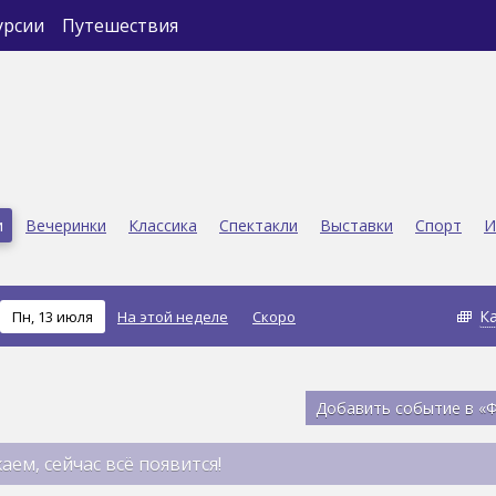
урсии
Путешествия
и
Вечеринки
Классика
Спектакли
Выставки
Спорт
И
К
Пн, 13 июля
На этой неделе
Скоро
Добавить событие в «
аем, сейчас всё появится!