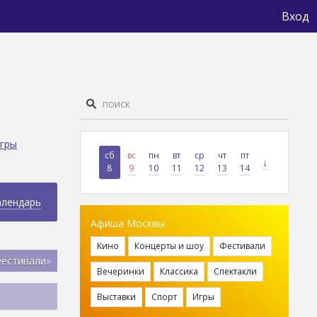
Вход
гры
сб
вс
пн
вт
ср
чт
пт
↓
8
9
10
11
12
13
14
алендарь
Афиша Москвы
Кино
Концерты и шоу
Фестивали
Фестивали»
Вечеринки
Классика
Спектакли
Выставки
Спорт
Игры