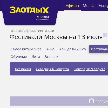
Афиша
Места
Экск
Москва
Главная
Афиша
Фестивали
Фестивали Москвы на 13 июля
Самое интересное
Кино
Концерты и шоу
Фестивал
Обучение
Дети
Встречи
Все время
Сегодня, Сб 8 августа
Завтра, Вс 9 августа
Загруж