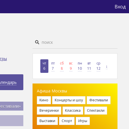
Вход
гры
чт
пт
сб
вс
пн
вт
ср
↓
6
7
8
9
10
11
12
алендарь
Афиша Москвы
Кино
Концерты и шоу
Фестивали
Фестивали»
Вечеринки
Классика
Спектакли
Выставки
Спорт
Игры