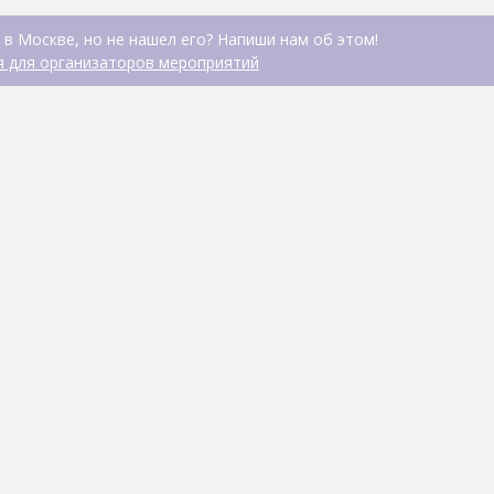
 в Москве, но не нашел его? Напиши нам об этом!
 для организаторов мероприятий
Кальянная I'm Smoki
БАР, ПАБ