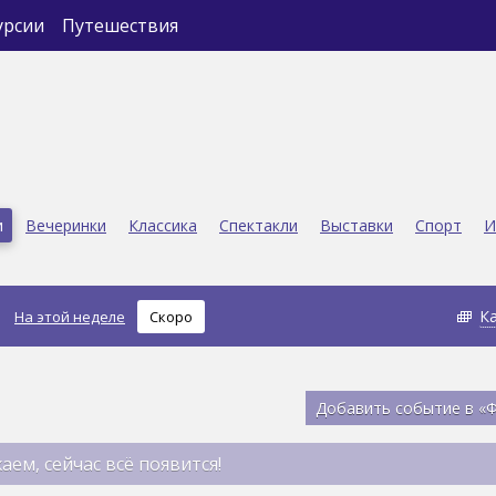
урсии
Путешествия
и
Вечеринки
Классика
Спектакли
Выставки
Спорт
И
К
На этой неделе
Скоро
Добавить событие в «
аем, сейчас всё появится!