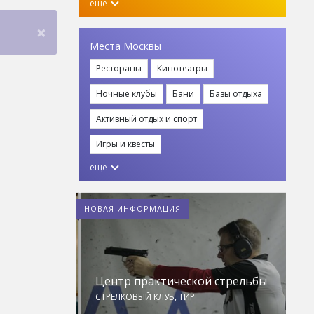
еще
×
Места Москвы
Рестораны
Кинотеатры
Ночные клубы
Бани
Базы отдыха
Активный отдых и спорт
Игры и квесты
еще
НОВАЯ ИНФОРМАЦИЯ
ng
Центр практической стрельбы
Б
СТРЕЛКОВЫЙ КЛУБ, ТИР
Б