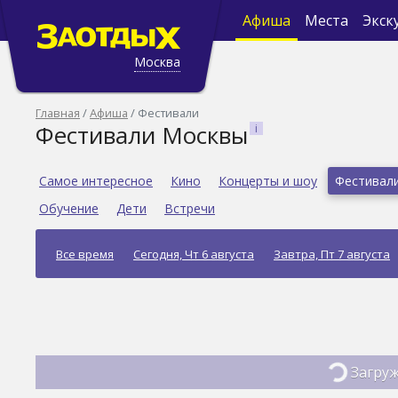
Афиша
Места
Экск
Москва
Главная
Афиша
Фестивали
Фестивали Москвы
Самое интересное
Кино
Концерты и шоу
Фестивал
Обучение
Дети
Встречи
Все время
Сегодня, Чт 6 августа
Завтра, Пт 7 августа
Загруж