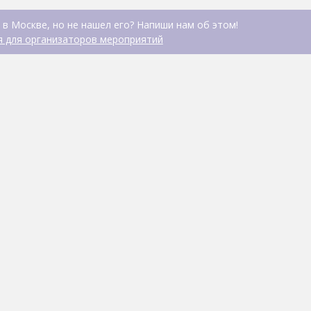
 в Москве, но не нашел его? Напиши нам об этом!
 для организаторов мероприятий
Центр практической стрель
СТРЕЛКОВЫЙ КЛУБ, ТИР