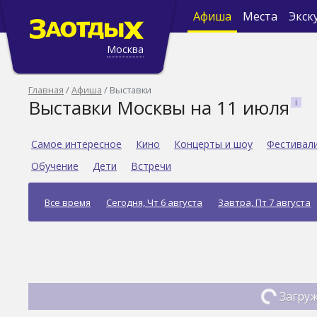
Афиша
Места
Экск
Москва
Главная
Афиша
Выставки
Выставки Москвы на 11 июля
Самое интересное
Кино
Концерты и шоу
Фестивал
Обучение
Дети
Встречи
Все время
Сегодня, Чт 6 августа
Завтра, Пт 7 августа
Загруж