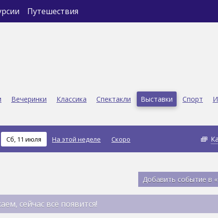
урсии
Путешествия
и
Вечеринки
Классика
Спектакли
Выставки
Спорт
И
К
Сб, 11 июля
На этой неделе
Скоро
Добавить событие в 
аем, сейчас всё появится!