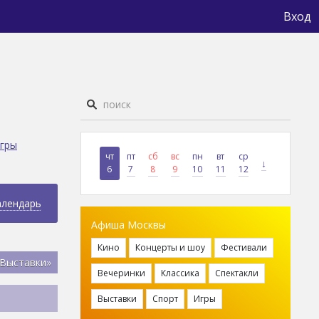
Вход
гры
чт
пт
сб
вс
пн
вт
ср
↓
6
7
8
9
10
11
12
алендарь
Афиша Москвы
Кино
Концерты и шоу
Фестивали
«Выставки»
Вечеринки
Классика
Спектакли
Выставки
Спорт
Игры