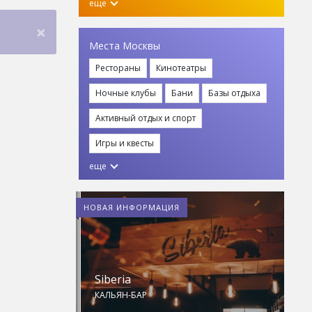
еще
×
Места Москвы
Рестораны
Кинотеатры
Ночные клубы
Бани
Базы отдыха
Активный отдых и спорт
Игры и квесты
еще
НОВАЯ ИНФОРМАЦИЯ
бы
Siberia
Z Сlub
КАЛЬЯН-БАР
СТРЕЛКОВЫЙ