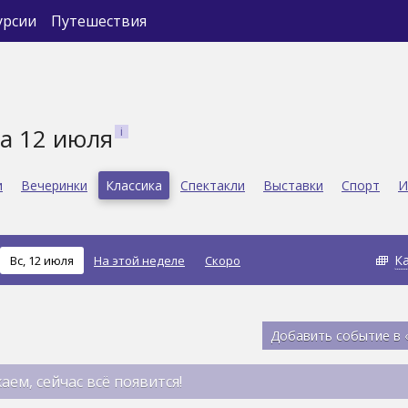
урсии
Путешествия
на 12 июля
и
Вечеринки
Классика
Спектакли
Выставки
Спорт
И
К
Вс, 12 июля
На этой неделе
Скоро
Добавить событие в 
аем, сейчас всё появится!