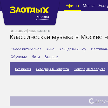
Афиша
Места
Экск
Москва
Главная
Афиша
Классика
Классическая музыка в Москве 
Самое интересное
Кино
Концерты и шоу
Фестивал
Обучение
Дети
Встречи
Все время
Сегодня, Сб 8 августа
Завтра, Вс 9 августа
Загруж