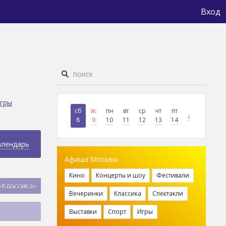
Вход
гры
сб
вс
пн
вт
ср
чт
пт
↓
8
9
10
11
12
13
14
алендарь
Афиша Москвы
Кино
Концерты и шоу
Фестивали
«Классика»
Вечеринки
Классика
Спектакли
Выставки
Спорт
Игры