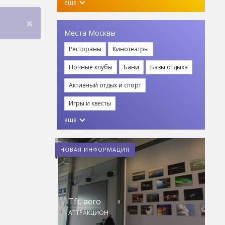
еще
×
Места Москвы
Рестораны
Кинотеатры
Ночные клубы
Бани
Базы отдыха
Активный отдых и спорт
Игры и квесты
ом парке
еще
НОВАЯ ИНФОРМАЦИЯ
Tft. aero
К
АТТРАКЦИОН
И