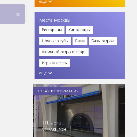
еще
×
Места Москвы
Рестораны
Кинотеатры
Ночные клубы
Бани
Базы отдыха
Активный отдых и спорт
Игры и квесты
еще
НОВАЯ ИНФОРМАЦИЯ
ножей
Tft. aero
Д
ЬНЫЙ ЦЕНТР
АТТРАКЦИОН
С