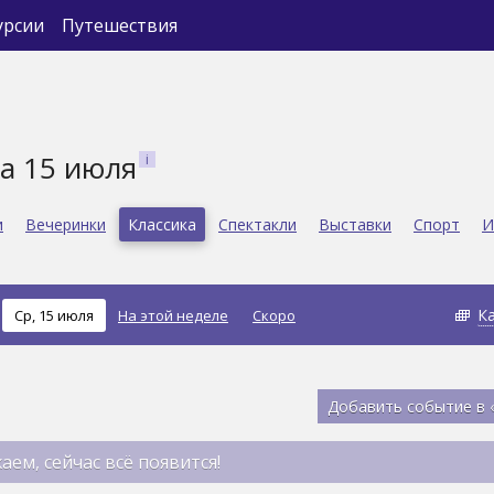
урсии
Путешествия
на 15 июля
и
Вечеринки
Классика
Спектакли
Выставки
Спорт
И
К
Ср, 15 июля
На этой неделе
Скоро
Добавить событие в 
аем, сейчас всё появится!