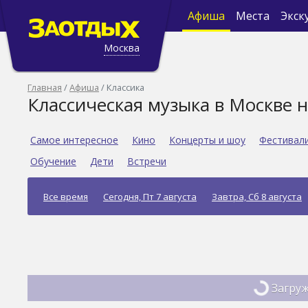
Афиша
Места
Экск
Москва
Главная
Афиша
Классика
Классическая музыка в Москве 
Самое интересное
Кино
Концерты и шоу
Фестивал
Обучение
Дети
Встречи
Все время
Сегодня, Пт 7 августа
Завтра, Сб 8 августа
Загруж