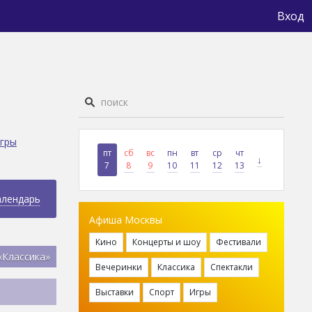
Вход
гры
пт
сб
вс
пн
вт
ср
чт
↓
7
8
9
10
11
12
13
алендарь
Афиша Москвы
Кино
Концерты и шоу
Фестивали
«Классика»
Вечеринки
Классика
Спектакли
Выставки
Спорт
Игры