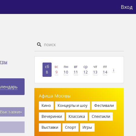
Вход
гры
сб
вс
пн
вт
ср
чт
пт
↓
8
9
10
11
12
13
14
алендарь
Афиша Москвы
Кино
Концерты и шоу
Фестивали
«Выставки»
Вечеринки
Классика
Спектакли
Выставки
Спорт
Игры