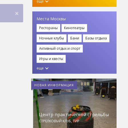
еще
×
Места Москвы
Рестораны
Кинотеатры
Ночные клубы
Бани
Базы отдыха
Активный отдых и спорт
Игры и квесты
Z
еще
С
НОВАЯ ИНФОРМАЦИЯ
Центр практической стрельбы
СТРЕЛКОВЫЙ КЛУБ, ТИР