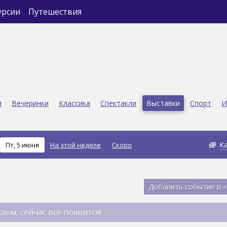
урсии
Путешествия
и
Вечеринки
Классика
Спектакли
Выставки
Спорт
И
К
Пт, 5 июня
На этой неделе
Скоро
Добавить событие в 
аем, сейчас всё появится!