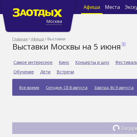
Афиша
Места
Экск
Москва
Главная
Афиша
Выставки
Выставки Москвы на 5 июня
Самое интересное
Кино
Концерты и шоу
Фестивал
Обучение
Дети
Встречи
Все время
Сегодня, Сб 8 августа
Завтра, Вс 9 августа
Загруж