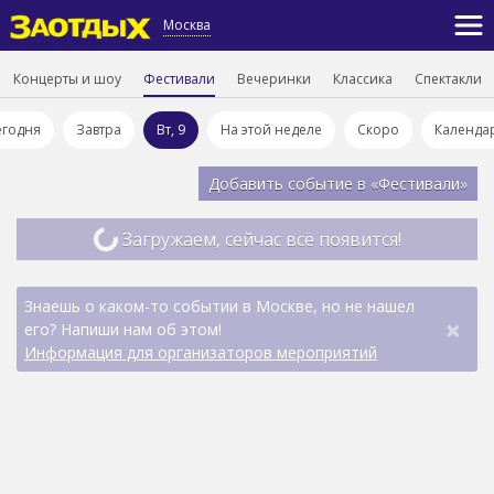
Москва
Концерты и шоу
Фестивали
Вечеринки
Классика
Спектакли
егодня
Завтра
Вт, 9
На этой неделе
Скоро
Календа
Добавить событие в «Фестивали»
Загружаем, сейчас всё появится!
Знаешь о каком-то событии в Москве, но не нашел
×
его? Напиши нам об этом!
Информация для организаторов мероприятий